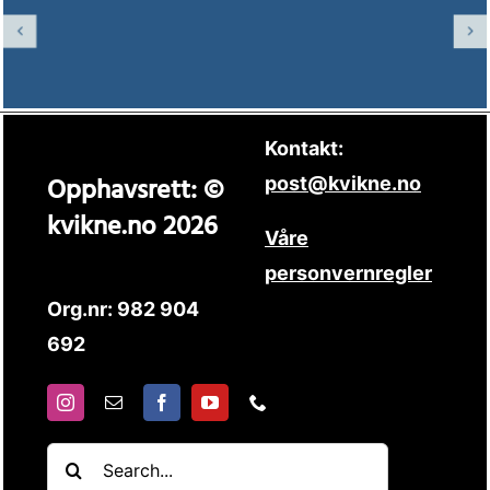
Kontakt:
Opphavsrett: ©
post@kvikne.no
kvikne.no 2026
Våre
personvernregler
Org.nr: 982 904
692
Søk