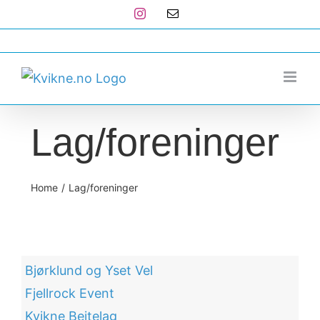
Skip
Instagram
E-
post
to
post@kvikne.no
content
Lag/foreninger
Home
Lag/foreninger
Bjørklund og Yset Vel
Fjellrock Event
Kvikne Beitelag