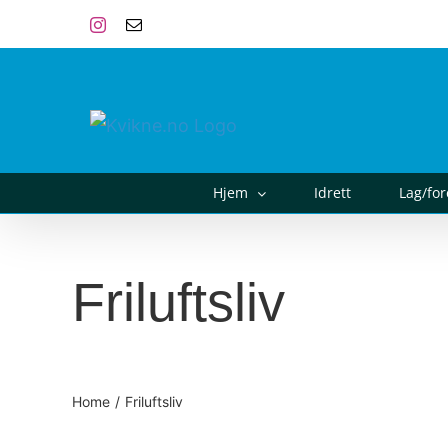
Skip
Instagram
E-
post
to
content
Hjem
Idrett
Lag/fo
Friluftsliv
Home
Friluftsliv