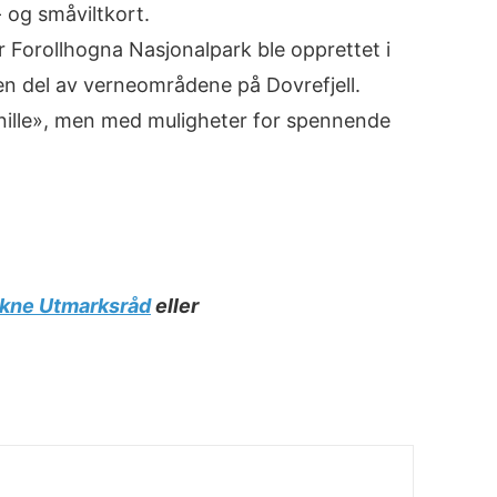
- og småviltkort.
r Forollhogna Nasjonalpark ble opprettet i
en del av verneområdene på Dovrefjell.
«snille», men med muligheter for spennende
ikne Utmarksråd
eller