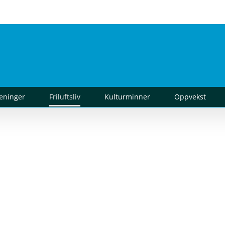
reninger
Friluftsliv
Kulturminner
Oppvekst