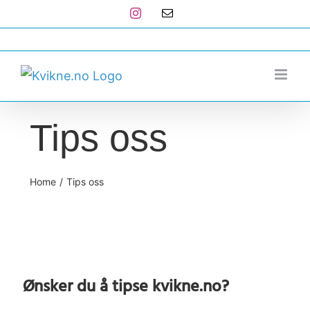
Skip
Instagram
E-
post
to
post@kvikne.no
content
Tips oss
Home
Tips oss
Ønsker du å tipse kvikne.no?