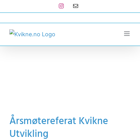
Skip
Instagram
E-
post
to
post@kvikne.no
content
Årsmøtereferat Kvikne
Utvikling