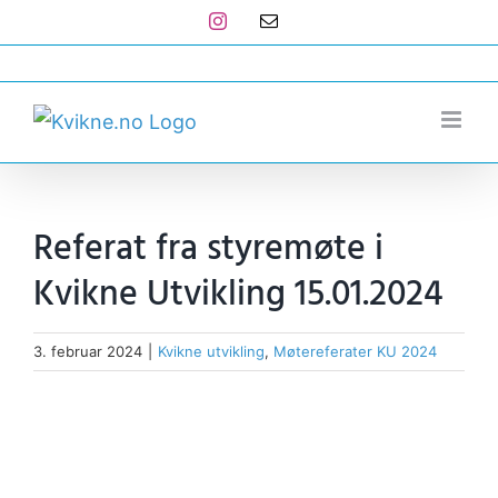
Skip
Instagram
E-
post
to
post@kvikne.no
content
Referat fra styremøte i
Kvikne Utvikling 15.01.2024
3. februar 2024
|
Kvikne utvikling
,
Møtereferater KU 2024
View
Larger
Image