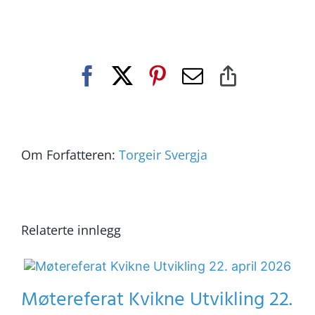
Facebook
X
Pinterest
E-
Copy
post
Link
Om Forfatteren:
Torgeir Svergja
Relaterte innlegg
Møtereferat Kvikne Utvikling 22.