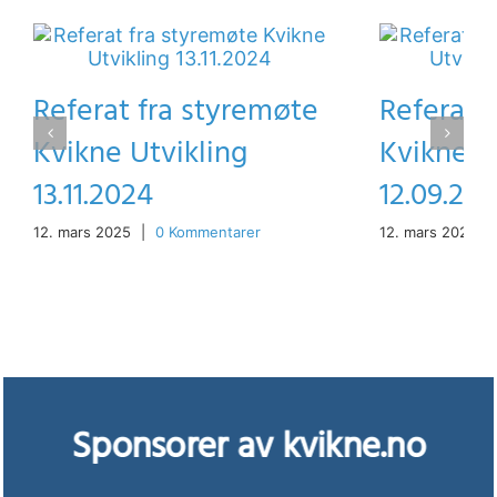
Referat fra styremøte
Referat 
Kvikne Utvikling
Kvikne U
13.11.2024
12.09.20
12. mars 2025
|
0 Kommentarer
12. mars 2025
|
Sponsorer av kvikne.no