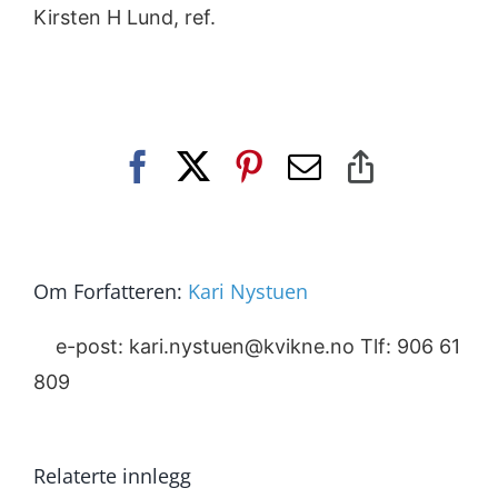
Kirsten H Lund, ref.
Facebook
X
Pinterest
E-
Copy
post
Link
Om Forfatteren:
Kari Nystuen
e-post: kari.nystuen@kvikne.no Tlf: 906 61
809
Relaterte innlegg