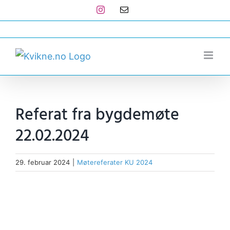
Skip
Instagram
E-
post
to
post@kvikne.no
content
Referat fra bygdemøte
22.02.2024
29. februar 2024
|
Møtereferater KU 2024
View
Larger
Image