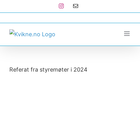
Skip
Instagram
E-
post
to
post@kvikne.no
content
Referat fra styremøter i 2024