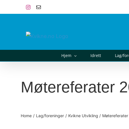
Skip
Instagram
E-
post
to
content
Hjem
Idrett
Lag/fo
Møtereferater 
Home
Lag/foreninger
Kvikne Utvikling
Møtereferater