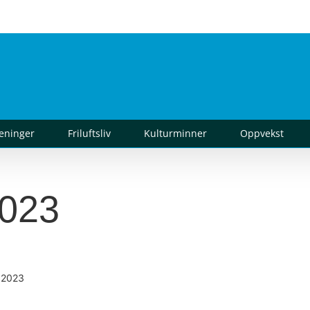
reninger
Friluftsliv
Kulturminner
Oppvekst
2023
 2023