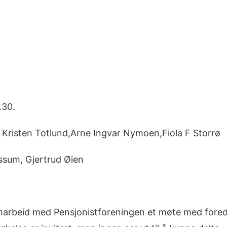
.30.
e Kristen Totlund,Arne Ingvar Nymoen,Fiola F Storrø
ossum, Gjertrud Øien
amarbeid med Pensjonistforeningen et møte med fored