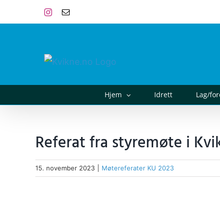
Skip
Instagram
E-
post
to
content
Hjem
Idrett
Lag/fo
Referat fra styremøte i Kvi
15. november 2023
|
Møtereferater KU 2023
View
Larger