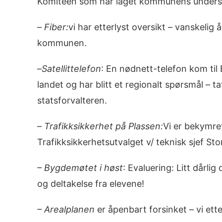
Komiteen som har laget kommunens undersøkel
–
Fiber:
vi har etterlyst oversikt – vanskeli
kommunen.
–
Satellittelefon
: En nødnett-telefon kom til 
landet og har blitt et regionalt spørsmål 
statsforvalteren.
–
Trafikksikkerhet på Plassen:
Vi er bekymret
Trafikksikkerhetsutvalget v/ teknisk sjef Sto
– Bygdemøtet i høst
: Evaluering: Litt dårl
og deltakelse fra elevene!
– Arealplanen
er åpenbart forsinket – vi et