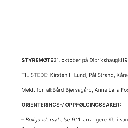
Image
STYREMØTE
31. oktober på Didrikshaugkl19
TIL STEDE: Kirsten H Lund, Pål Strand, Kår
Meldt forfall:Bård Bjørsagård, Anne Laila F
ORIENTERINGS-/ OPPFØLGINGSSAKER:
–
Boligundersøkelse
:9.11. arrangererKU i s