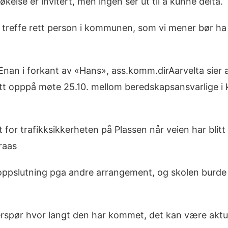
se er invitert, men ingen ser ut til å kunne delta.
g å treffe rett person i kommunen, som vi mener bør h
Enan i forkant av «Hans», ass.komm.dirAarvelta sier a
– tatt opppå møte 25.10. mellom beredskapsansvarlige
 for trafikksikkerheten på Plassen når veien har blitt
raas
ig oppslutning pga andre arrangement, og skolen burde 
terspør hvor langt den har kommet, det kan være aktu