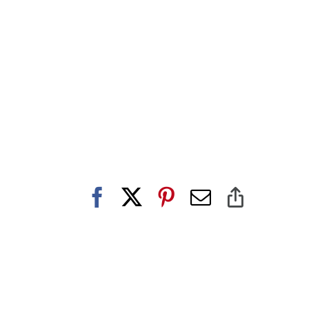
Facebook
X
Pinterest
E-
Copy
post
Link