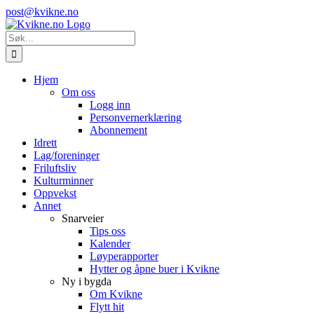
Skip
Instagram
E-
post@kvikne.no
to
post
content
Søk
etter:
Hjem
Om oss
Logg inn
Personvernerklæring
Abonnement
Idrett
Lag/foreninger
Friluftsliv
Kulturminner
Oppvekst
Annet
Snarveier
Tips oss
Kalender
Løyperapporter
Hytter og åpne buer i Kvikne
Ny i bygda
Om Kvikne
Flytt hit