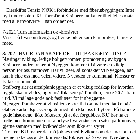
– Eierskiftet Tensio-NØK i forbindelse med fiberutbyggingen: Intet
nytt under solen. KU foreslår at Strålberg innkaller til et felles møte
med alle involverte – han ordner det.
7/2021 Turistinformasjon og -brosjyrer
Vi ser på hva som trengs og hvilke bilder som kan brukes, til neste
møte.
8/ 2021 HVORDAN SKAPE ØKT TIL(BAKE)FLYTTING?
Næringsutvikling, ledige boliger/ tomter, promotering av bygda
Strålberg understreker at Nyeggen kommer til å være en viktig
person for oss framover. Har vi ideer, så kontakter vi Nyeggen, han
kan hjelpe oss med veien videre. Nyeggen er kommunal, Klosser er
fylkeskommunalt.
Strålberg sier at arealplanleggingen er et viktig redskap for hvordan
bygda skal utvikles, og vi må fokusere på framtida, tenke 20 år fram
i tid. Vi må lage gode nok fasiliteter for innbyggerne.
Nyeggen framhever at vi må tenke kreativt og nytt med tanke på å
etablere arbeidsplasser og dermed tiltrekke oss tilflyttere. Få fram de
gode historiene, ikke fokusere på at det forgubbes. KU bør ha et
møte med kommunen for å belyse hva vi ønsker å satse på framover,
gjerne sammen med kviknedøler som ikke er i styret.
Turisme: KU mener det må jobbes med Kvikne som destinasjon, det
hjelper ikke oss at det blir ensidig fokusert på Savalen. Nyeggen: