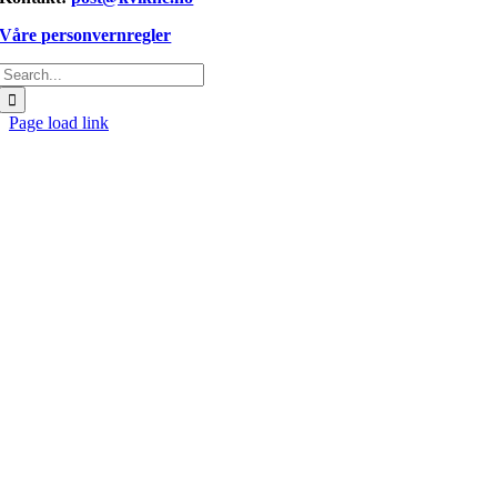
Våre personvernregler
Søk
etter:
Page load link
Gå
til
toppen