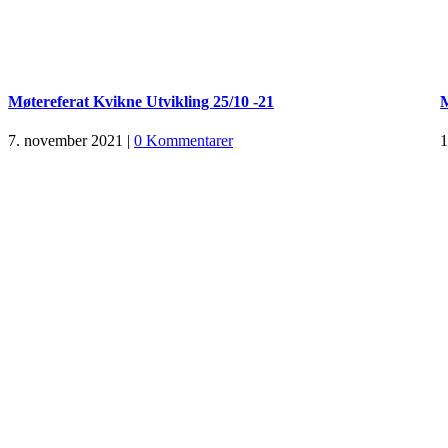
Møtereferat Kvikne Utvikling 25/10 -21
M
7. november 2021
|
0 Kommentarer
1
Sponsorer av kvikne.no