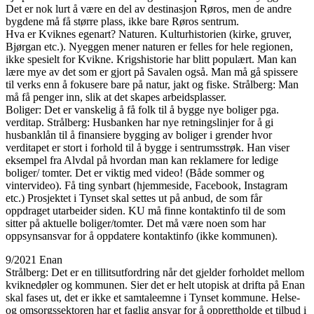
Det er nok lurt å være en del av destinasjon Røros, men de andre
bygdene må få større plass, ikke bare Røros sentrum.
Hva er Kviknes egenart? Naturen. Kulturhistorien (kirke, gruver,
Bjørgan etc.). Nyeggen mener naturen er felles for hele regionen,
ikke spesielt for Kvikne. Krigshistorie har blitt populært. Man kan
lære mye av det som er gjort på Savalen også. Man må gå spissere
til verks enn å fokusere bare på natur, jakt og fiske. Strålberg: Man
må få penger inn, slik at det skapes arbeidsplasser.
Boliger: Det er vanskelig å få folk til å bygge nye boliger pga.
verditap. Strålberg: Husbanken har nye retningslinjer for å gi
husbanklån til å finansiere bygging av boliger i grender hvor
verditapet er stort i forhold til å bygge i sentrumsstrøk. Han viser
eksempel fra Alvdal på hvordan man kan reklamere for ledige
boliger/ tomter. Det er viktig med video! (Både sommer og
vintervideo). Få ting synbart (hjemmeside, Facebook, Instagram
etc.) Prosjektet i Tynset skal settes ut på anbud, de som får
oppdraget utarbeider siden. KU må finne kontaktinfo til de som
sitter på aktuelle boliger/tomter. Det må være noen som har
oppsynsansvar for å oppdatere kontaktinfo (ikke kommunen).
9/2021 Enan
Strålberg: Det er en tillitsutfordring når det gjelder forholdet mellom
kviknedøler og kommunen. Sier det er helt utopisk at drifta på Enan
skal fases ut, det er ikke et samtaleemne i Tynset kommune. Helse-
og omsorgssektoren har et faglig ansvar for å opprettholde et tilbud i