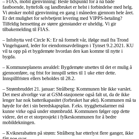
– FIAS, mobil gjenvinning: Beste tidspunkt for å nå både
fastboende, hyttefolk og landbruket er helst i forbindelse med helg.
Vi ønsker mobil gjenvinning en gang i måneden gjennom hele året.
Er det mulighet for selvbetjent levering med VIPPS-betaling?
Tilfeldig hensetting av større gjenstander er uheldig. Vi gir
tilbakemelding til FIAS.
– Infohytta ved Circle K: Er nå formelt vår, ifølge mail fra Trond
Vingelsgaard, leder for eiendomsavdelingen i Tynset 9.2.2021. KU
vil ta opp på et bygdemøte hvordan den kan komme til nytte i
bygda.
– Kommuneplanens arealdel: Bygdemøte utsettes til det er mulig å
gjennomføre, og frist for innspill settes til 1 uke etter dette.
Innspillfristen ellers beholdes til 28.2.
– Strømbruddet 21. januar: Strålberg: Kommunen ble ikke varslet.
Det mest alvorlige var at GSM-stasjonene også falt ut, da de ikke
lenger har nok batterikapasitet (forbruket har økt). Kommunen må ta
høyde for det i sin beredskapsplan. F.eks. trygghetsalarmer må
kunne virke også under strømbrudd. Kommunen følger opp dette
videre, det er et storprosjekt i fylkeskommunen for å bedre
mobildekningen.
– Kviknerabatten på strøm: Strålberg har etterlyst flere ganger, ikke
fått noe svar.