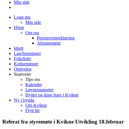
Min side
Logg inn
Min side
Hjem
Om oss
Personvernerklæring
Abonnement
Idrett
Lag/foreninger
Friluftsliv
Kulturminner
Oppvekst
Snarveier
Tips oss
Kalender
Løyperapporter
Hytter og åpne buer i Kvikne
Ny i bygda
Om Kvikne
Flytt hit
Referat fra styremøte i Kvikne Utvikling 18.februar