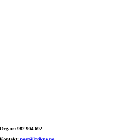
Opphavsrett: © kvikne.no 2026
Org.nr: 982 904 692
Kontakt:
post@kvikne.no