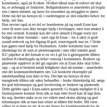
kommunen, også på Kvikne. Hvilket tilbud man til enhver tid skal
ha, er avhengig av brukerne. Boligstrukturen er annerledes på bygda
enn i større tettsted, og faren for ensomhet og utrygghet er større.
Dette må det tas hensyn til, i vurderingene av den enkeltes behov for
hjelp, sier han.
Han nevner også at en del av boenhetene på og rundt Enan kan
være til noen som ikke trenger hjelp i hverdagen, men som ønsker å
bo mer sentralt. Kanskje kan det være aktuelt å bygge noen nye
boliger til dette formålet – nært opp til Enan – for å sikre et godt
sosialt nettverk og lett tilgang til god, ernæringsrik mat etc.? Dette
kan gjøres med hjelp fra Husbanken. Andre boenheter kan være
tilrettelagt for de som er pleietrengende i mer eller mindre grad.
KU påpeker at det fortsatt er en vei å gå for å gjenopprette tilliten
mellom Kviknebygda og helse/ omsorg i kommunen. Brukere og
pårørende opplever at det gis signaler om at Enan ikke skal fylles
opp – og at et bestemt antall leiligheter skal stå tomme – annerledes
enn det kommunedirektøren sier. Gir konkrete eksempler på
saksbehandling som ikke er bra. Det bør tas hensyn til den
manglende tilliten når saker behandles – bruke tilstrekkelig tid, sørge
for god informasjon og god involvering av brukere og pårørende.
Dette gjelder også i Enan-saken generelt: Gi bygda mulighet til å la
frustrasjonene komme frem slik at man etter hvert kan få lagt dem
fra seg, deretter stake ut en vei videre med ekstra sikring og god
informasjon slik at man kan erfare at tilliten blir bedre. Må være
villige til at dette tar tid. Kan det åpnes for korttidsopphold for de