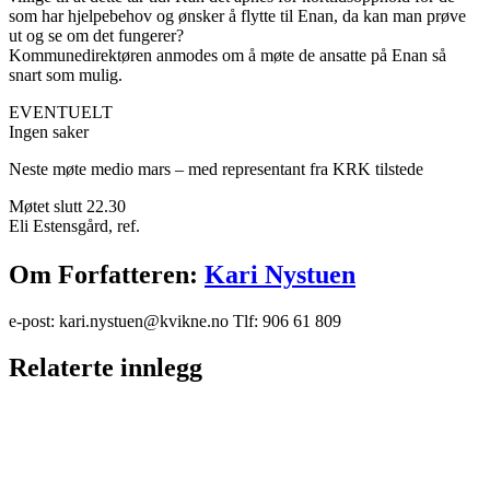
som har hjelpebehov og ønsker å flytte til Enan, da kan man prøve
ut og se om det fungerer?
Kommunedirektøren anmodes om å møte de ansatte på Enan så
snart som mulig.
EVENTUELT
Ingen saker
Neste møte medio mars – med representant fra KRK tilstede
Møtet slutt 22.30
Eli Estensgård, ref.
Facebook
X
Pinterest
E-
Copy
Om Forfatteren:
Kari Nystuen
post
Link
e-post: kari.nystuen@kvikne.no Tlf: 906 61 809
Relaterte innlegg