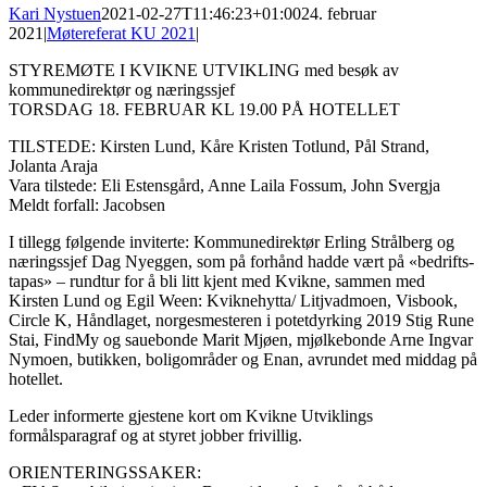
Kari Nystuen
2021-02-27T11:46:23+01:00
24. februar
2021
|
Møtereferat KU 2021
|
STYREMØTE I KVIKNE UTVIKLING med besøk av
kommunedirektør og næringssjef
TORSDAG 18. FEBRUAR KL 19.00 PÅ HOTELLET
TILSTEDE: Kirsten Lund, Kåre Kristen Totlund, Pål Strand,
Jolanta Araja
Vara tilstede: Eli Estensgård, Anne Laila Fossum, John Svergja
Meldt forfall: Jacobsen
I tillegg følgende inviterte: Kommunedirektør Erling Strålberg og
næringssjef Dag Nyeggen, som på forhånd hadde vært på «bedrifts-
tapas» – rundtur for å bli litt kjent med Kvikne, sammen med
Kirsten Lund og Egil Ween: Kviknehytta/ Litjvadmoen, Visbook,
Circle K, Håndlaget, norgesmesteren i potetdyrking 2019 Stig Rune
Stai, FindMy og sauebonde Marit Mjøen, mjølkebonde Arne Ingvar
Nymoen, butikken, boligområder og Enan, avrundet med middag på
hotellet.
Leder informerte gjestene kort om Kvikne Utviklings
formålsparagraf og at styret jobber frivillig.
ORIENTERINGSSAKER: