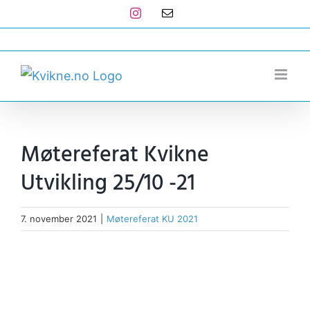
Skip
Instagram
E-
post
to
post@kvikne.no
content
Møtereferat Kvikne
Utvikling 25/10 -21
7. november 2021
|
Møtereferat KU 2021