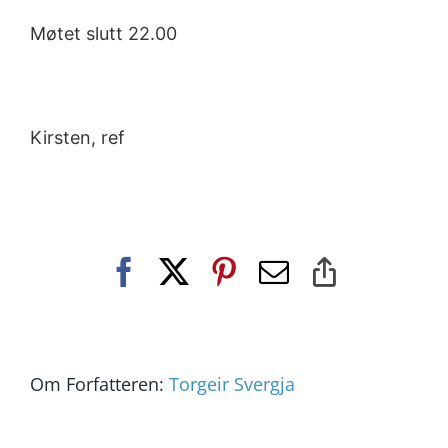
Møtet slutt 22.00
Kirsten, ref
Facebook
X
Pinterest
E-
Copy
post
Link
Om Forfatteren:
Torgeir Svergja