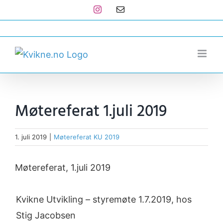
Skip
Instagram
E-
post
to
post@kvikne.no
content
Møtereferat 1.juli 2019
1. juli 2019
|
Møtereferat KU 2019
Møtereferat, 1.juli 2019
Kvikne Utvikling – styremøte 1.7.2019, hos
Stig Jacobsen