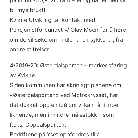
på kr 68.750,-. Vi gratulerer og håper den vil
bli mye brukt!
Kvikne Utvikling tar kontakt med
Pensjonistforbundet v/ Olav Moen for å høre
om de vil søke om midler til en sykkel til, fra
andre stiftelser.
4/2019-20: Østerdalsporten – markedsføring
av Kvikne.
Siden kommunen har skrinlagt planene om
«Østerdalsporten» ved Motrøkrysset, har
det dukket opp en idé om vi kan få til noe
liknende, men i mindre målestokk – som
f.eks. Oppdalsporten.
Bedriftene på Yset oppfordres til å