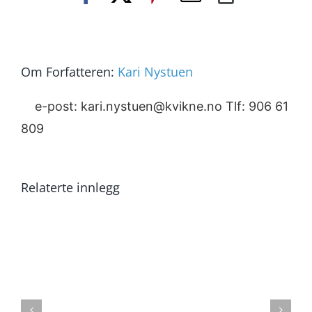
post
Link
Om Forfatteren:
Kari Nystuen
e-post: kari.nystuen@kvikne.no Tlf: 906 61
809
Relaterte innlegg