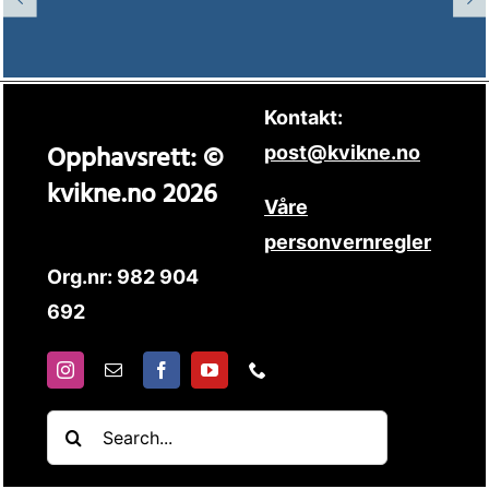
Kontakt:
Opphavsrett: ©
post@kvikne.no
kvikne.no 2026
Våre
personvernregler
Org.nr: 982 904
692
Søk
etter: