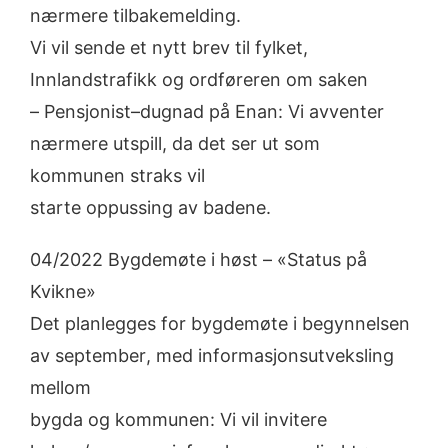
nærmere tilbakemelding
.
Vi vil s
ende et nytt brev til fylket,
Innlandstrafikk og ordføreren
om saken
–
Pensjonist
–
dugnad
på Enan:
Vi avventer
nærmere utsp
ill, da det ser ut som
kommunen
straks
vil
starte
op
puss
ing av badene.
0
4
/2022
Bygdemøte i høst
–
«Status på
Kvikne»
Det
planlegges for
bygde
møte
i begynnelsen
av september
, m
ed info
rmasjons
utveksling
mellom
bygda
og
kommunen:
Vi
vil
invitere