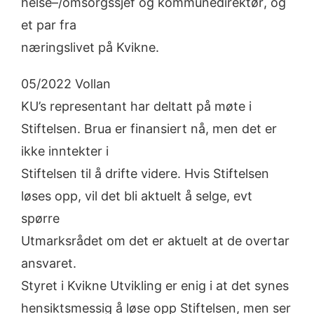
helse
–
/omsorgssjef
og
kommunedir
ektør
,
og
et
par
fra
næringslivet på Kvikne.
05/2022 Vollan
KU’s
representant
har
deltatt
på møte
i
Stiftelsen
. Brua er finansiert nå, men det er
ikke inntekter i
Stiftelsen
til
å
drifte
videre.
Hvis
Stiftelsen
løses
opp,
vil
det
bli
aktuelt
å
selge,
evt
spørre
Utmarksrådet om det er aktuelt at de overtar
ansvaret.
Styret i Kvikne Utvikling er enig i at det synes
hensiktsmessig å løse opp Stiftelsen, men ser