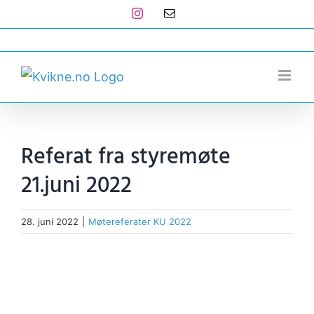
Skip
Instagram
E-
post
to
post@kvikne.no
content
Referat fra styremøte
21.juni 2022
28. juni 2022
|
Møtereferater KU 2022
View
Larger
Image