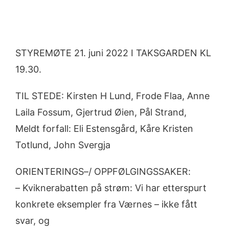
STYREMØTE
21. juni
2022
I TAKSGARDEN
KL
19.30
.
TIL STEDE
: Kirsten H Lund,
Frode Flaa
,
Anne
Laila Fossum,
Gjertrud Øien, Pål Strand,
Meldt forfall:
Eli Estensgård
,
Kåre Kristen
Totlund,
John Svergja
ORIENTERINGS
–
/ OPPFØLGINGSSAKER
:
–
Kviknerabatten på strøm:
Vi
har etterspurt
konkrete eksempler fra Værnes
–
ikke fått
svar, og