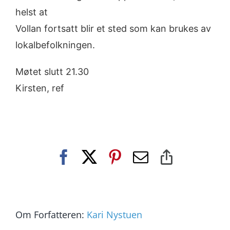
helst
at
Vollan fortsatt blir et sted som kan brukes av
lokalbefolkningen.
Møtet slutt 21.30
Kirsten, ref
Facebook
X
Pinterest
E-
Copy
post
Link
Om Forfatteren:
Kari Nystuen