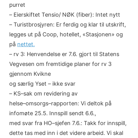
purret
–
Eierskiftet Tensio/ NØK
(fiber)
:
Intet nytt
–
Turistbrosjyren
:
Er ferdig og klar til utskrift,
legges ut på Coop, hotellet
,
«Stasjonen»
og
på
nettet.
–
rv 3:
Henvendelse
er 7.6.
gjort til Statens
Vegvesen
om fremtidige planer for rv 3
gjennom Kvikne
og særlig
Yset
–
ikke svar
–
KS
–
sak
om
revidering
av
helse
–
omsorg
s
–
rapporten
:
Vi
deltok på
infomøte 25.5.
Innspill sendt 6.6.,
med svar fra HO
–
sjefen 7.6.:
Takk for innspill,
dette tas med inn i det videre arbeid.
Vi
skal