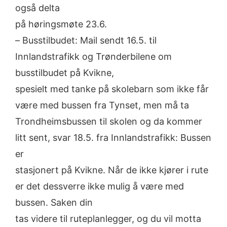
også
delta
på høringsmøte 23.6.
–
Busstilbudet: Mail sendt 16.5. til
Innlandstrafikk og Trønderbilene
om
busstilbudet på Kvikne,
spesielt
med
tanke
på
skolebarn
som
ikke
får
være
med
bussen
fra
Tynset
,
men
må
ta
Trondheimsbussen til skolen og da kommer
litt sent,
svar 18.5. fra Innlandstrafikk:
Bussen
er
stasjonert på Kvikne.
Når de ikke kjører i rute
er
det dessverre ikke mulig å være med
b
ussen.
Saken din
tas videre til ruteplanlegger, og du vil motta