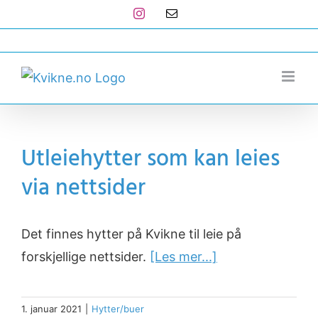
Skip
Instagram
E-
post
to
post@kvikne.no
content
Utleiehytter som kan leies
via nettsider
Det finnes hytter på Kvikne til leie på
forskjellige nettsider.
[Les mer...]
1. januar 2021
|
Hytter/buer