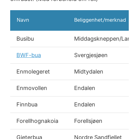
Navn
Beliggenhet/merknad
Busibu
Middagskneppen/Langtj
BWF-bua
Svergjesjøen
Enmolegeret
Midtydalen
Enmovollen
Endalen
Finnbua
Endalen
Forellhognakoia
Forellsjøen
Gjeterbua
Nordre Sandfjellet