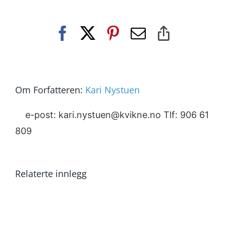
Facebook
X
Pinterest
E-
Copy
post
Link
Om Forfatteren:
Kari Nystuen
e-post: kari.nystuen@kvikne.no Tlf: 906 61
809
Relaterte innlegg