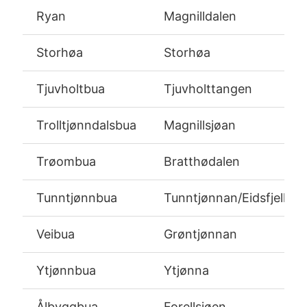
Ryan
Magnilldalen
Storhøa
Storhøa
Tjuvholtbua
Tjuvholttangen
Trolltjønndalsbua
Magnillsjøan
Trøombua
Bratthødalen
Tunntjønnbua
Tunntjønnan/Eidsfjellet
Veibua
Grøntjønnan
Ytjønnbua
Ytjønna
Ålbyggbua
Forellsjøen