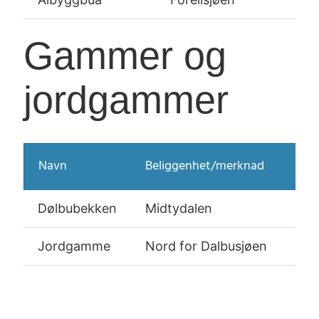
Gammer og
jordgammer
Navn
Beliggenhet/merknad
GPS
Dølbubekken
Midtydalen
32 
Jordgamme
Nord for Dalbusjøen
32 