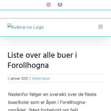
Skip
Instagram
E-
post
to
post@kvikne.no
content
Liste over alle buer i
Forollhogna
1. januar 2021
|
Hytter/buer
Nedenfor følger en oversikt over de fleste
buer/koier som er åpen i Forellhogna-
området. (Med forbehold om feil)