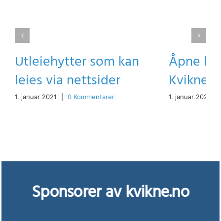
Utleiehytter som kan
Åpne hyt
leies via nettsider
Kvikne Øs
1. januar 2021
|
0 Kommentarer
1. januar 2021
|
Sponsorer av kvikne.no