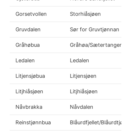
Gorsetvollen
Storhiåsjøen
Gruvdalen
Sør for Gruvtjønnan
Gråhøbua
Gråhøa/Sætertangen
Ledalen
Ledalen
Litjensjøbua
Litjensjøen
Litjhiåsjøen
Litjhiåsjøen
Nåvbrakka
Nåvdalen
Reinstjønnbua
Blåurdfjellet/Blåurdtjønn