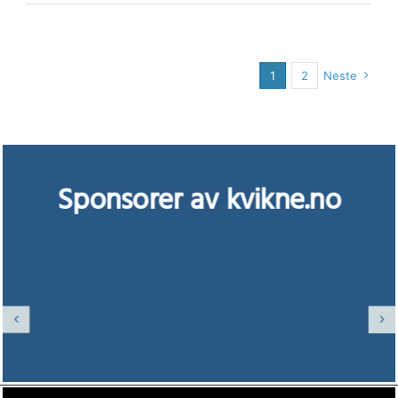
1
2
Neste
Sponsorer av kvikne.no