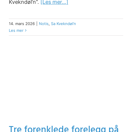
Kvekndøl’n”.
[Les mer...]
14. mars 2026
|
Notis
,
Sa Kvekndøl’n
Les mer
Tre forenklede forelegg på