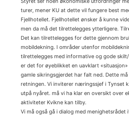
Styret ser noen økonomiske utfordringer med
turer, mener KU at dette vil fungere best me
Fjellhotellet. Fjellhotellet ønsker å kunne vi
men da må det tilrettelegges ytterligere. Tilr
Det kan tilrettelegges for dette gjennom br
mobildekning. I områder utenfor mobildekni
tilrettelegges med informative og gode skilt/
er det for øyeblikket en uavklart «situasjon»
gamle sikringsgjerdet har falt ned. Dette må
retningen. Vi inviterer næringssjef i Tynse
utpå nyåret. må vi ha klar en oversikt over 
aktiviteter Kvikne kan tilby.
Vi må også gå i dialog med menighetsrådet 