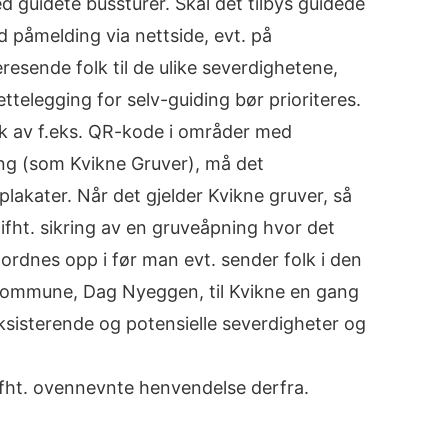
 guidete bussturer. Skal det tilbys guidede
d påmelding via nettside, evt. på
deresende folk til de ulike severdighetene,
ettelegging for selv-guiding bør prioriteres.
uk av f.eks. QR-kode i områder med
ng (som Kvikne Gruver), må det
plakater. Når det gjelder Kvikne gruver, så
 ifht. sikring av en gruveåpning hvor det
 ordnes opp i før man evt. sender folk i den
t kommune, Dag Nyeggen, til Kvikne en gang
eksisterende og potensielle severdigheter og
ifht. ovennevnte henvendelse derfra.