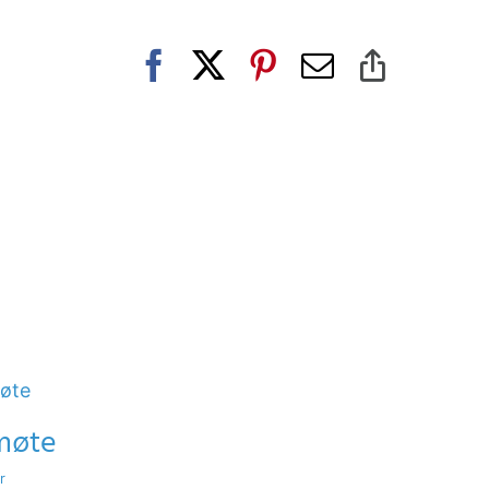
Facebook
X
Pinterest
E-
Copy
post
Link
smøte
r