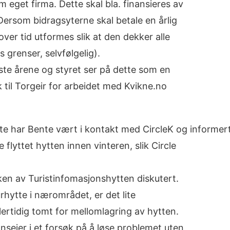
m eget firma. Dette skal bla. finansieres av
Dersom bidragsyterne skal betale en årlig
ver tid utformes slik at den dekker alle
 grenser, selvfølgelig).
iste årene og styret ser på dette som en
 til Torgeir for arbeidet med Kvikne.no
øte har Bente vært i kontakt med CircleK og informer
e flyttet hytten innen vinteren, slik Circle
ken av Turistinfomasjonshytten diskutert.
hytte i nærområdet, er det lite
ertidig tomt for mellomlagring av hytten.
nseier i et forsøk på å løse problemet uten