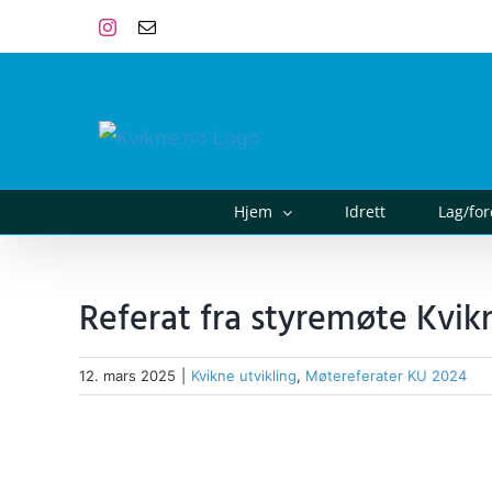
Skip
Instagram
E-
post
to
content
Hjem
Idrett
Lag/fo
Referat fra styremøte Kvikn
12. mars 2025
|
Kvikne utvikling
,
Møtereferater KU 2024
View
Larger