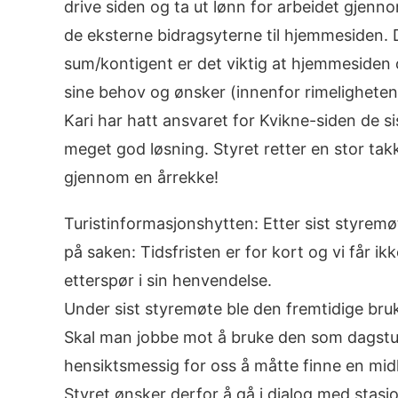
drive siden og ta ut lønn for arbeidet gjenno
de eksterne bidragsyterne til hjemmesiden. 
sum/kontigent er det viktig at hjemmesiden o
sine behov og ønsker (innenfor rimelighetens
Kari har hatt ansvaret for Kvikne-siden de s
meget god løsning. Styret retter en stor takk
gjennom en årrekke!
Turistinformasjonshytten: Etter sist styrem
på saken: Tidsfristen er for kort og vi får ikk
etterspør i sin henvendelse.
Under sist styremøte ble den fremtidige bru
Skal man jobbe mot å bruke den som dagstur
hensiktsmessig for oss å måtte finne en midl
Styret ønsker derfor å gå i dialog med stasjo