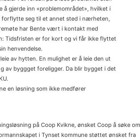
e å gjerde inn «problemområdet», hvilket i
 forflytte seg til et annet sted i nærheten,
styremøte har Bente vært i kontakt med
Tidsfristen er for kort og vi får ikke flyttet
 sin henvendelse.
leie av hytten. En mulighet er å leie den ut
ng av byggget foreligger. Da blir bygget i det
 KU.
nne en løsning som ikke medfører
eningsløsning på Coop Kvikne, ønsket Coop å søke o
 Formannskapet i Tynset kommune støttet ønsket fra