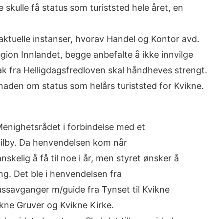
skulle få status som turiststed hele året, en
aktuelle instanser, hvorav Handel og Kontor avd.
ion Innlandet, begge anbefalte å ikke innvilge
k fra Helligdagsfredloven skal håndheves strengt.
aden om status som helårs turiststed for Kvikne.
Menighetsrådet i forbindelse med et
tilby. Da henvendelsen kom når
nskelig å få til noe i år, men styret ønsker å
ng. Det ble i henvendelsen fra
ssavganger m/guide fra Tynset til Kvikne
ikne Gruver og Kvikne Kirke.