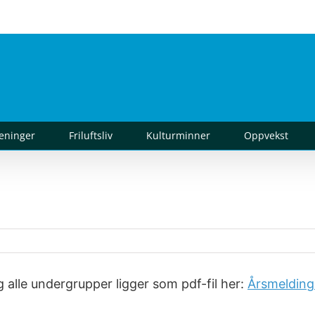
reninger
Friluftsliv
Kulturminner
Oppvekst
g alle undergrupper ligger som pdf-fil her:
Årsmelding 