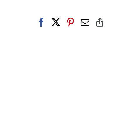
Facebook
X
Pinterest
E-
Copy
post
Link