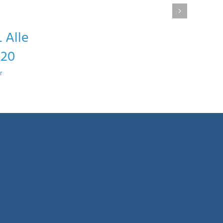
 Alle
020
r