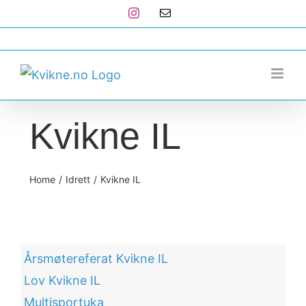
Skip
Instagram
E-
post
to
post@kvikne.no
content
Kvikne IL
Home
Idrett
Kvikne IL
Årsmøtereferat Kvikne IL
Lov Kvikne IL
Multisportuka