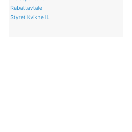
Rabattavtale
Styret Kvikne IL