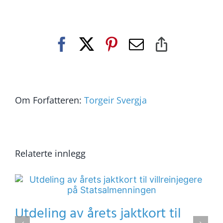
Facebook
X
Pinterest
E-
Copy
post
Link
Om Forfatteren:
Torgeir Svergja
Relaterte innlegg
Utdeling av årets jaktkort til