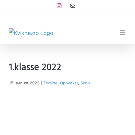
Skip
Instagram
E-
post
to
post@kvikne.no
content
1.klasse 2022
15. august 2022
|
Forside
,
Oppvekst
,
Skole
View
Larger
Image