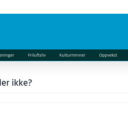
reninger
Friluftsliv
Kulturminner
Oppvekst
ller ikke?