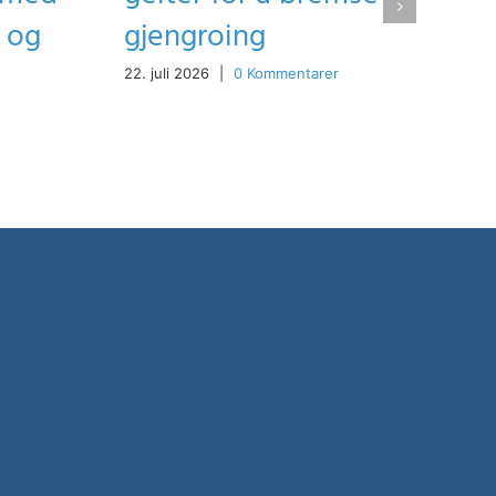
t og
gjengroing
22. juli 2026
|
0 Kommentarer