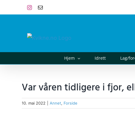
Skip
Instagram
E-
post
to
content
Hjem
Idrett
Lag/fo
Var våren tidligere i fjor, e
10. mai 2022
|
Annet
,
Forside
View
Larger