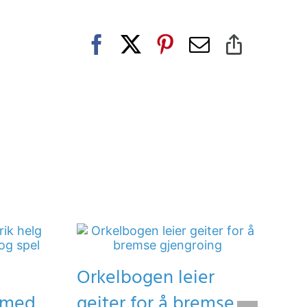
Facebook
X
Pinterest
E-
Copy
post
Link
Orkelbogen leier
g med
geiter for å bremse