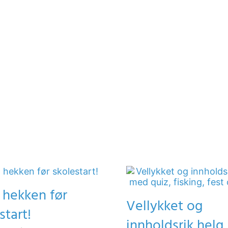
 hekken før
Vellykket og
start!
innholdsrik hel