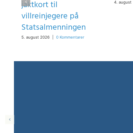
jaktkort til
4. august
villreinjegere på
Statsalmenningen
5. august 2026
|
0 Kommentarer