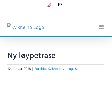
Skip
Instagram
E-
post
to
post@kvikne.no
content
Ny løypetrase
12. januar 2018
|
Forside
,
Kvikne Løypelag
,
Ski
View
Larger
Image