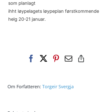
som planlagt
ihht løypelagets løypeplan førstkommende
helg 20-21 januar.
Facebook
X
Pinterest
E-
Copy
post
Link
Om Forfatteren:
Torgeir Svergja