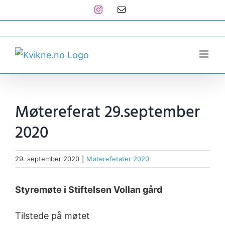
Skip
Instagram
E-
post
to
post@kvikne.no
content
Møtereferat 29.september
2020
29. september 2020
|
Møterefetater 2020
Styremøte i Stiftelsen Vollan gård
Tilstede på møtet