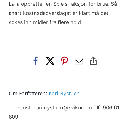
Laila oppretter en Spleis- aksjon for brua. Så
snart kostnadsoverslaget er klart må det
søkes inn midler fra flere hold.
Facebook
X
Pinterest
E-
Copy
post
Link
Om Forfatteren:
Kari Nystuen
e-post: kari.nystuen@kvikne.no Tlf: 906 61
809