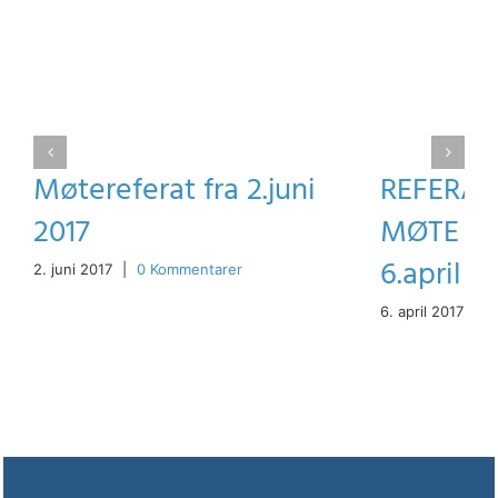
Møtereferat fra 2.juni
REFERAT
2017
MØTE P
6.april 2
2. juni 2017
|
0 Kommentarer
6. april 2017
|
0