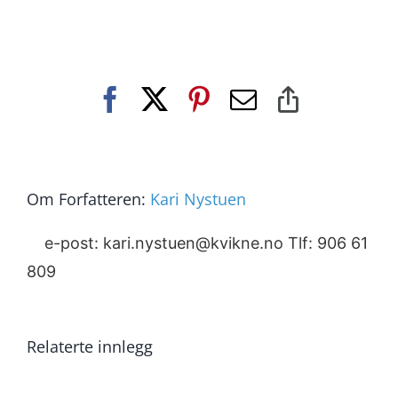
Facebook
X
Pinterest
E-
Copy
post
Link
Om Forfatteren:
Kari Nystuen
e-post: kari.nystuen@kvikne.no Tlf: 906 61
809
Relaterte innlegg