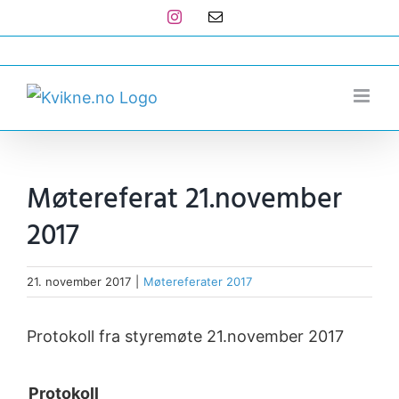
Skip
Instagram
E-
post
to
post@kvikne.no
content
Møtereferat 21.november
2017
21. november 2017
|
Møtereferater 2017
Protokoll fra styremøte 21.november 2017
Protokoll