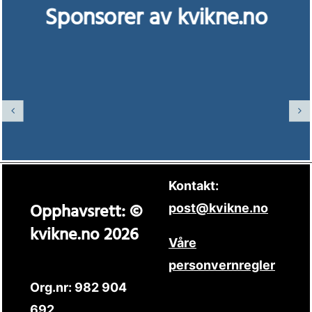
Sponsorer av kvikne.no
Kontakt:
Opphavsrett: ©
post@kvikne.no
kvikne.no 2026
Våre
personvernregler
Org.nr: 982 904
692