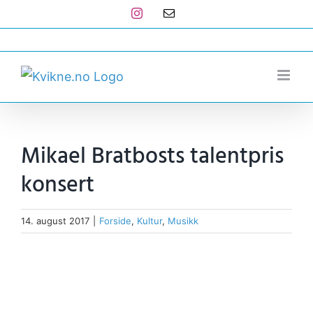
Skip
Instagram
E-
post
to
post@kvikne.no
content
Mikael Bratbosts talentpris
konsert
14. august 2017
|
Forside
,
Kultur
,
Musikk