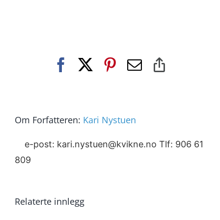
Facebook
X
Pinterest
E-
Copy
post
Link
Om Forfatteren:
Kari Nystuen
e-post: kari.nystuen@kvikne.no Tlf: 906 61
809
Relaterte innlegg