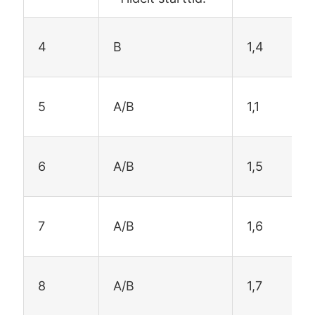
4
B
1,4
5
A/B
1,1
6
A/B
1,5
7
A/B
1,6
8
A/B
1,7