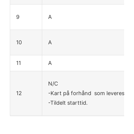
9
A
10
A
11
A
N/C
12
-Kart på forhånd som leveres ut fø
-Tildelt starttid.