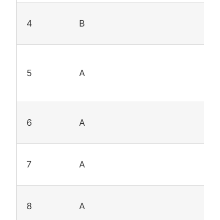
4
B
5
A
6
A
7
A
8
A