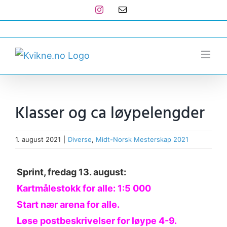
Skip
Instagram
E-
post
to
post@kvikne.no
content
Klasser og ca løypelengder
1. august 2021
|
Diverse
,
Midt-Norsk Mesterskap 2021
Sprint, fredag 13. august:
Kartmålestokk for alle: 1:5 000
Start nær arena for alle.
Løse postbeskrivelser for løype 4-9.