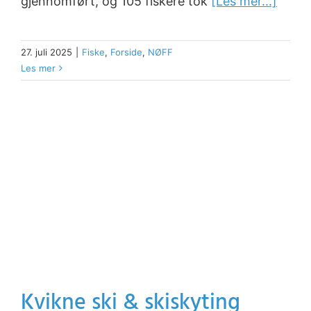
gjennomført, og 105 fiskere tok
[Les mer...]
27. juli 2025
|
Fiske
,
Forside
,
NØFF
Les mer
Kvikne ski & skiskyting