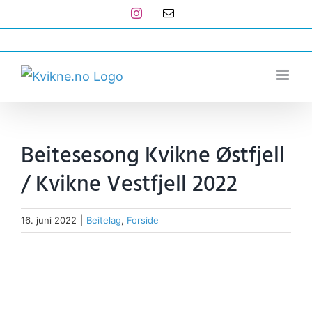
Skip
Instagram
E-
post
to
post@kvikne.no
content
Beitesesong Kvikne Østfjell
/ Kvikne Vestfjell 2022
16. juni 2022
|
Beitelag
,
Forside
View
Larger
Image