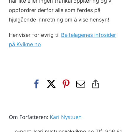
har lite eller ingen trafikal opplæring og vi
oppfordrer derfor alle som ferdes på
hjulgående innretning om å vise hensyn!
Henviser for øvrig til
Beitelagenes infosider
på Kvikne.no
Facebook
X
Pinterest
E-
Copy
post
Link
Om Forfatteren:
Kari Nystuen
e-post: kari.nystuen@kvikne.no Tlf: 906 61