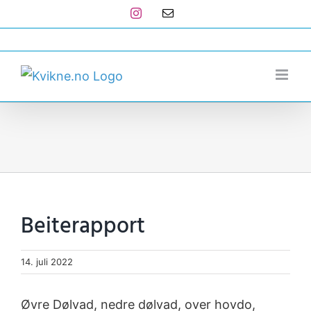
Skip
Instagram
E-
post
to
post@kvikne.no
content
Beiterapport
14. juli 2022
Øvre Dølvad, nedre dølvad, over hovdo,