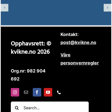
Kontakt:
Opphavsrett: ©
post@kvikne.no
kvikne.no 2026
Våre
personvernregler
Org.nr: 982 904
692
Søk