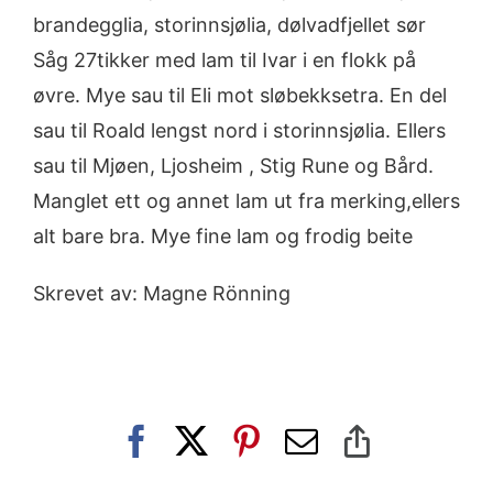
brandegglia, storinnsjølia, dølvadfjellet sør
Såg 27tikker med lam til Ivar i en flokk på
øvre. Mye sau til Eli mot sløbekksetra. En del
sau til Roald lengst nord i storinnsjølia. Ellers
sau til Mjøen, Ljosheim , Stig Rune og Bård.
Manglet ett og annet lam ut fra merking,ellers
alt bare bra. Mye fine lam og frodig beite
Skrevet av: Magne Rönning
Facebook
X
Pinterest
E-
Copy
post
Link