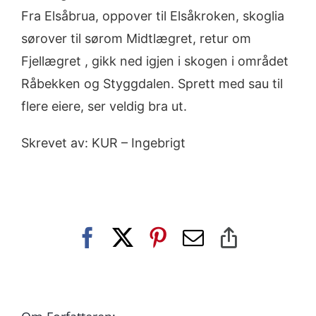
Fra Elsåbrua, oppover til Elsåkroken, skoglia
sørover til sørom Midtlægret, retur om
Fjellægret , gikk ned igjen i skogen i området
Råbekken og Styggdalen. Sprett med sau til
flere eiere, ser veldig bra ut.
Skrevet av: KUR – Ingebrigt
Facebook
X
Pinterest
E-
Copy
post
Link