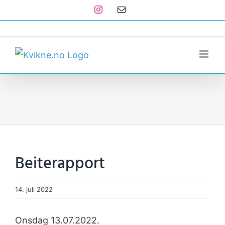
Skip
Instagram
E-
post
to
post@kvikne.no
content
Beiterapport
14. juli 2022
Onsdag 13.07.2022.