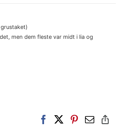
e grustaket)
det, men dem fleste var midt i lia og
Facebook
X
Pinterest
E-
Copy
post
Link