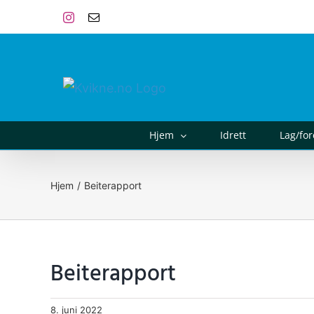
Skip
Instagram
E-
post
to
content
Hjem
Idrett
Lag/fo
Hjem
Beiterapport
Beiterapport
8. juni 2022