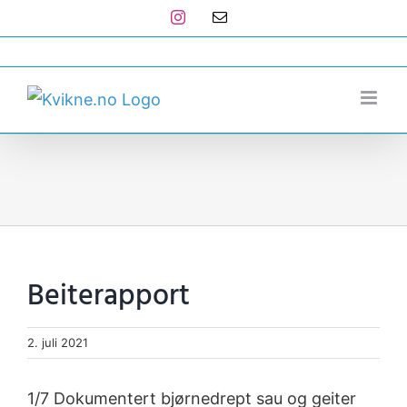
Skip
Instagram
E-
post
to
post@kvikne.no
content
Beiterapport
2. juli 2021
1/7 Dokumentert bjørnedrept sau og geiter