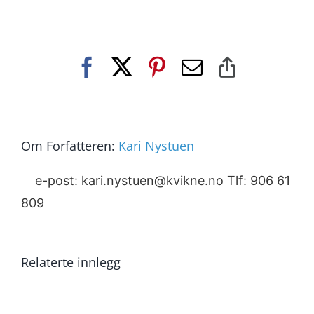
Facebook
X
Pinterest
E-
Copy
post
Link
Om Forfatteren:
Kari Nystuen
e-post: kari.nystuen@kvikne.no Tlf: 906 61
809
Relaterte innlegg