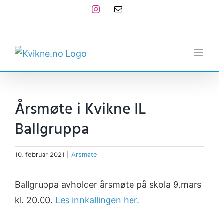
Skip
Instagram
E-
post
to
post@kvikne.no
content
Årsmøte i Kvikne IL
Ballgruppa
10. februar 2021
|
Årsmøte
Ballgruppa avholder årsmøte på skola 9.mars
kl. 20.00.
Les innkallingen her.