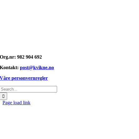
Opphavsrett: © kvikne.no 2026
Org.nr: 982 904 692
Kontakt:
post@kvikne.no
Våre personvernregler
Søk
etter:
Page load link
Gå
til
toppen