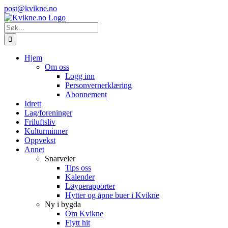
Skip
Instagram
E-
post@kvikne.no
to
post
content
Søk
etter:
Hjem
Om oss
Logg inn
Personvernerklæring
Abonnement
Idrett
Lag/foreninger
Friluftsliv
Kulturminner
Oppvekst
Annet
Snarveier
Tips oss
Kalender
Løyperapporter
Hytter og åpne buer i Kvikne
Ny i bygda
Om Kvikne
Flytt hit