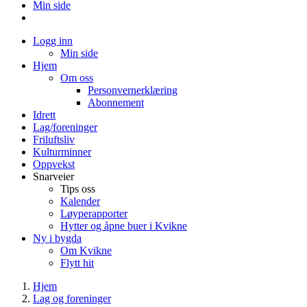
Min side
Logg inn
Min side
Hjem
Om oss
Personvernerklæring
Abonnement
Idrett
Lag/foreninger
Friluftsliv
Kulturminner
Oppvekst
Snarveier
Tips oss
Kalender
Løyperapporter
Hytter og åpne buer i Kvikne
Ny i bygda
Om Kvikne
Flytt hit
Hjem
Lag og foreninger