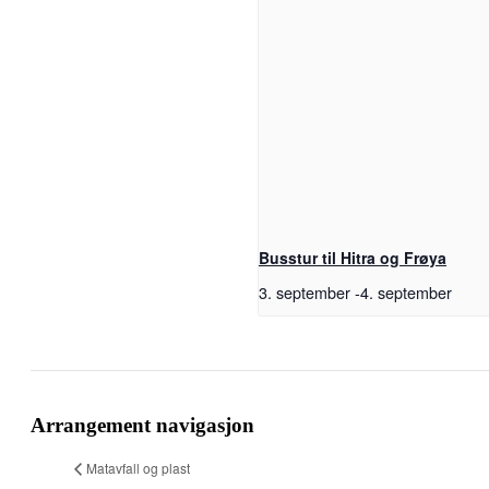
Busstur til Hitra og Frøya
3. september
-
4. september
Facebook
X
Pinterest
E-
Copy
post
Link
Arrangement navigasjon
Matavfall og plast