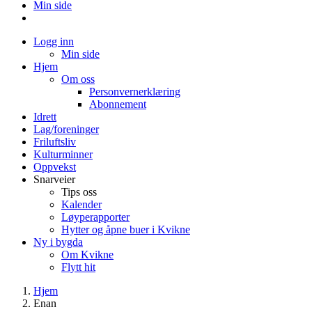
Min side
Logg inn
Min side
Hjem
Om oss
Personvernerklæring
Abonnement
Idrett
Lag/foreninger
Friluftsliv
Kulturminner
Oppvekst
Snarveier
Tips oss
Kalender
Løyperapporter
Hytter og åpne buer i Kvikne
Ny i bygda
Om Kvikne
Flytt hit
Hjem
Enan