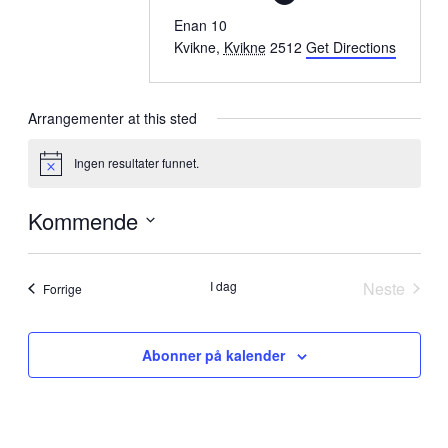
Enan 10
Kvikne
,
Kvikne
2512
Get Directions
Arrangementer at this sted
Ingen resultater funnet.
Merknad
Kommende
Velg
dato.
I dag
Neste
Arrangementer
Forrige
Arrange
Abonner på kalender