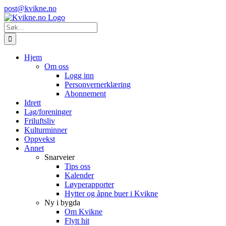
Skip
Instagram
E-
post@kvikne.no
to
post
content
Søk
etter:
Hjem
Om oss
Logg inn
Personvernerklæring
Abonnement
Idrett
Lag/foreninger
Friluftsliv
Kulturminner
Oppvekst
Annet
Snarveier
Tips oss
Kalender
Løyperapporter
Hytter og åpne buer i Kvikne
Ny i bygda
Om Kvikne
Flytt hit