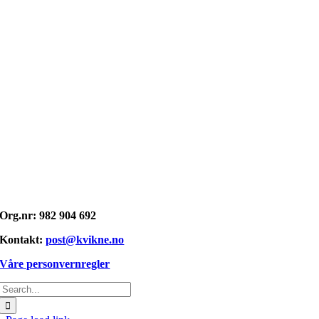
Opphavsrett: © kvikne.no 2026
Org.nr: 982 904 692
Kontakt:
post@kvikne.no
Våre personvernregler
Søk
etter: