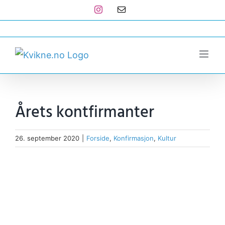
Skip
Instagram
E-
post
to
post@kvikne.no
content
Årets kontfirmanter
26. september 2020
|
Forside
,
Konfirmasjon
,
Kultur
View
Larger
Image