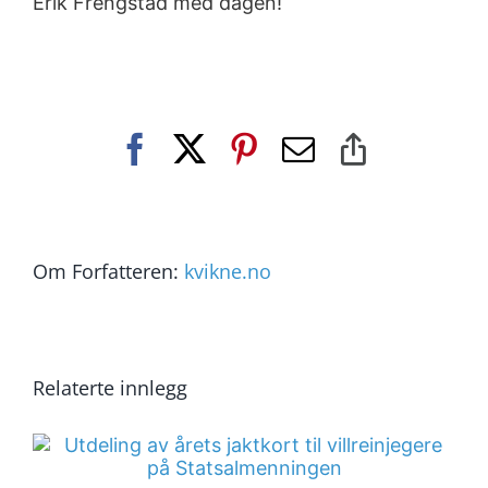
Erik Frengstad med dagen!
Facebook
X
Pinterest
E-
Copy
post
Link
Om Forfatteren:
kvikne.no
Relaterte innlegg