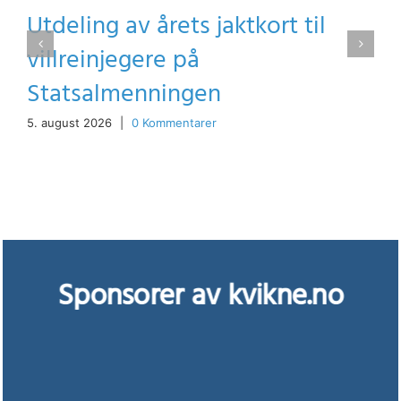
Utdeling av årets jaktkort til
villreinjegere på
Statsalmenningen
5. august 2026
|
0 Kommentarer
Sponsorer av kvikne.no