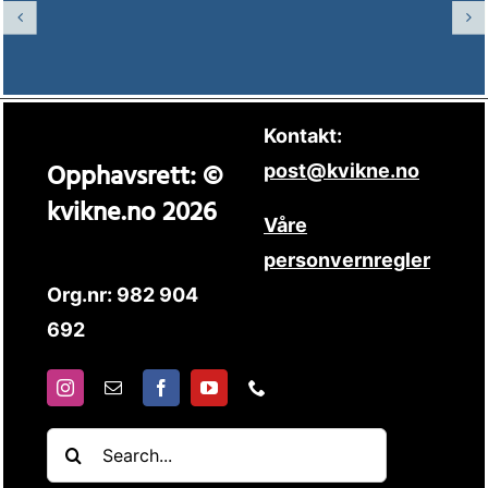
Kontakt:
Opphavsrett: ©
post@kvikne.no
kvikne.no 2026
Våre
personvernregler
Org.nr: 982 904
692
Søk
etter: