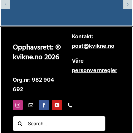
Kontakt:
Opphavsrett: ©
post@kvikne.no
kvikne.no 2026
Våre
personvernregler
Org.nr: 982 904
692
Søk
etter: