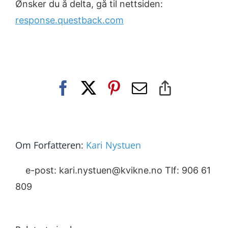
Ønsker du å delta, gå til nettsiden:
response.questback.com
Facebook
X
Pinterest
E-
Copy
post
Link
Om Forfatteren:
Kari Nystuen
e-post: kari.nystuen@kvikne.no Tlf: 906 61
809