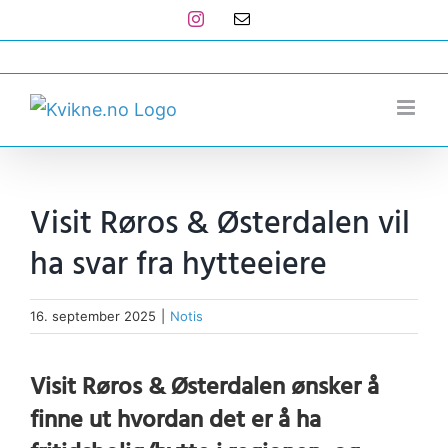
Skip
Instagram
E-
post
to
post@kvikne.no
content
Visit Røros & Østerdalen vil
ha svar fra hytteeiere
16. september 2025
|
Notis
Visit Røros & Østerdalen ønsker å
finne ut hvordan det er å ha