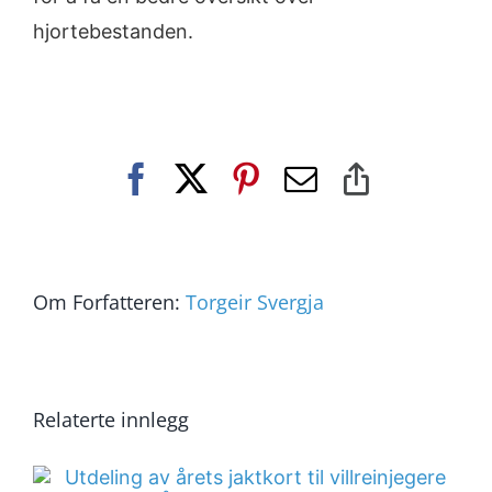
hjortebestanden.
Facebook
X
Pinterest
E-
Copy
post
Link
Om Forfatteren:
Torgeir Svergja
Relaterte innlegg