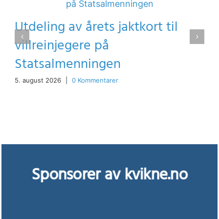
Utdeling av årets jaktkort til
villreinjegere på
Statsalmenningen
5. august 2026
|
0 Kommentarer
Sponsorer av kvikne.no