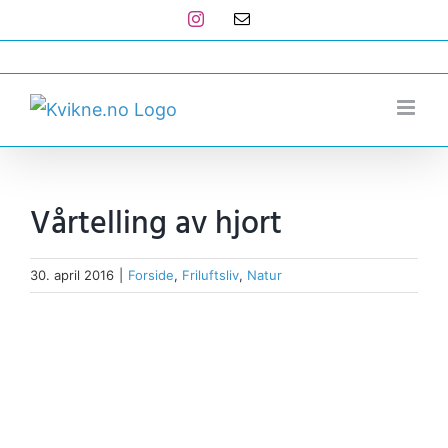
Skip
Instagram
E-
post
to
post@kvikne.no
content
Vårtelling av hjort
30. april 2016
|
Forside
,
Friluftsliv
,
Natur
View
Larger
Image