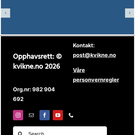
Kontakt:
Opphavsrett: ©
post@kvikne.no
kvikne.no 2026
Våre
personvernregler
Org.nr: 982 904
692
Søk