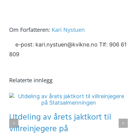
post
Link
Om Forfatteren:
Kari Nystuen
e-post: kari.nystuen@kvikne.no Tlf: 906 61
809
Relaterte innlegg
Utdeling av årets jaktkort til
villreinjegere på