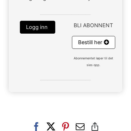
BLI ABONNENT
Logg inn
Bestill her
Abonnementet løper til det
sies opp.
Facebook
X
Pinterest
E-
Copy