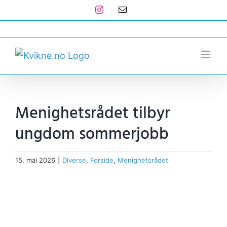
Skip
Instagram
E-
post
to
post@kvikne.no
content
Menighetsrådet tilbyr
ungdom sommerjobb
15. mai 2026
|
Diverse
,
Forside
,
Menighetsrådet
View
Larger
Image