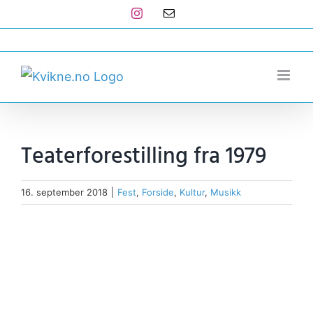
Skip
Instagram
E-
post
to
post@kvikne.no
content
Teaterforestilling fra 1979
16. september 2018
|
Fest
,
Forside
,
Kultur
,
Musikk
View
Larger
Image