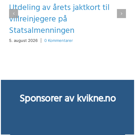
Utdeling av årets jaktkort til
villreinjegere på
Statsalmenningen
5. august 2026
|
0 Kommentarer
Sponsorer av kvikne.no