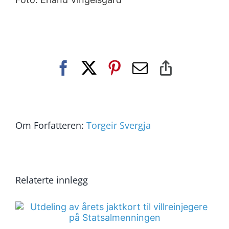
Facebook
X
Pinterest
E-
Copy
post
Link
Om Forfatteren:
Torgeir Svergja
Relaterte innlegg