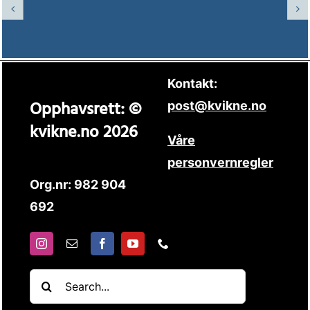
Kontakt:
Opphavsrett: ©
post@kvikne.no
kvikne.no 2026
Våre
personvernregler
Org.nr: 982 904
692
Søk
etter: