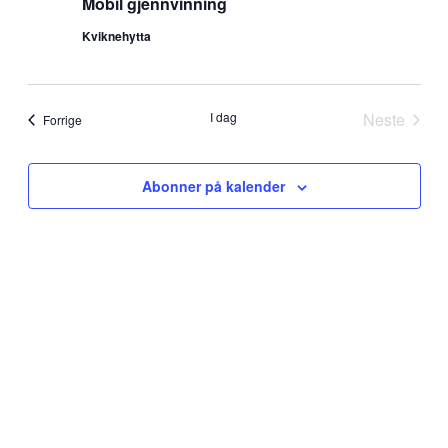
Mobil gjennvinning
Kviknehytta
I dag
Neste
Arrangementer
Forrige
Arrange
Abonner på kalender
Sponsorer av kvikne.no