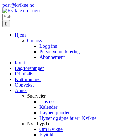
Skip
Instagram
E-
post@kvikne.no
to
post
content
Søk
etter:
Hjem
Om oss
Logg inn
Personvernerklæring
Abonnement
Idrett
Lag/foreninger
Friluftsliv
Kulturminner
Oppvekst
Annet
Snarveier
Tips oss
Kalender
Løyperapporter
Hytter og åpne buer i Kvikne
Ny i bygda
Om Kvikne
Flytt hit