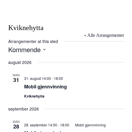
Kviknehytta
« Alle Arrangementer
Arrangementer at this sted
Kommende
Velg
dato.
august 2026
MAN
31. august 14:00
-
18:00
31
Mobil gjennvinning
Kviknehytta
september 2026
MAN
28. september 14:00
-
18:00
Mobil gjennvinning
28