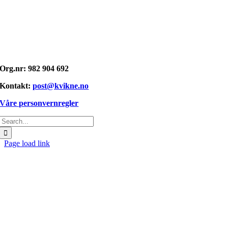
Opphavsrett: © kvikne.no 2026
Org.nr: 982 904 692
Kontakt:
post@kvikne.no
Våre personvernregler
Søk
etter:
Page load link
Gå
til
toppen