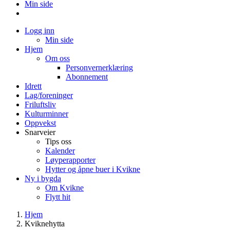
Min side
Logg inn
Min side
Hjem
Om oss
Personvernerklæring
Abonnement
Idrett
Lag/foreninger
Friluftsliv
Kulturminner
Oppvekst
Snarveier
Tips oss
Kalender
Løyperapporter
Hytter og åpne buer i Kvikne
Ny i bygda
Om Kvikne
Flytt hit
Hjem
Kviknehytta