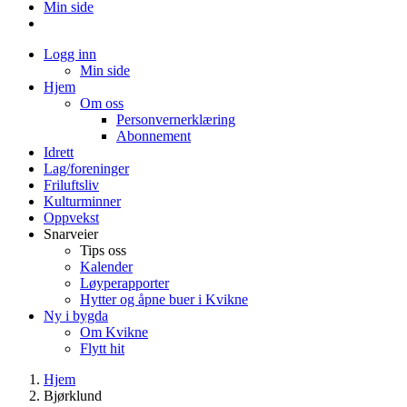
Min side
Logg inn
Min side
Hjem
Om oss
Personvernerklæring
Abonnement
Idrett
Lag/foreninger
Friluftsliv
Kulturminner
Oppvekst
Snarveier
Tips oss
Kalender
Løyperapporter
Hytter og åpne buer i Kvikne
Ny i bygda
Om Kvikne
Flytt hit
Hjem
Bjørklund