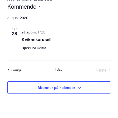
Kommende
Velg
dato.
august 2026
FRE
28. august 17:30
28
Kviknekarusell
Bjørklund
Kvikne
I dag
Neste
Arrangementer
Forrige
Arrange
Abonner på kalender