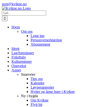
Skip
Instagram
E-
post@kvikne.no
to
post
content
Søk
etter:
Hjem
Om oss
Logg inn
Personvernerklæring
Abonnement
Idrett
Lag/foreninger
Friluftsliv
Kulturminner
Oppvekst
Annet
Snarveier
Tips oss
Kalender
Løyperapporter
Hytter og åpne buer i Kvikne
Ny i bygda
Om Kvikne
Flytt hit