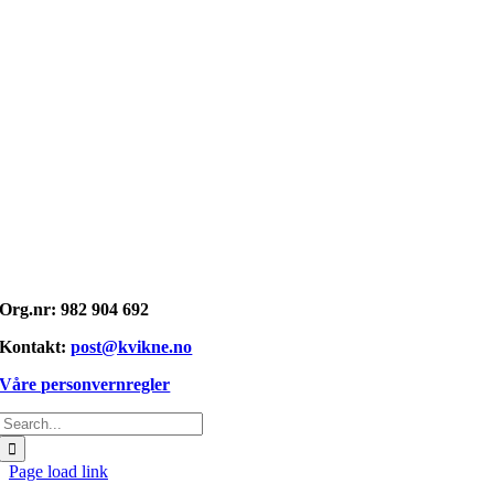
Opphavsrett: © kvikne.no 2026
Org.nr: 982 904 692
Kontakt:
post@kvikne.no
Våre personvernregler
Søk
etter:
Page load link
Gå