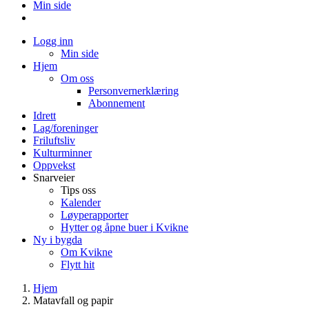
Min side
Logg inn
Min side
Hjem
Om oss
Personvernerklæring
Abonnement
Idrett
Lag/foreninger
Friluftsliv
Kulturminner
Oppvekst
Snarveier
Tips oss
Kalender
Løyperapporter
Hytter og åpne buer i Kvikne
Ny i bygda
Om Kvikne
Flytt hit
Hjem
Matavfall og papir