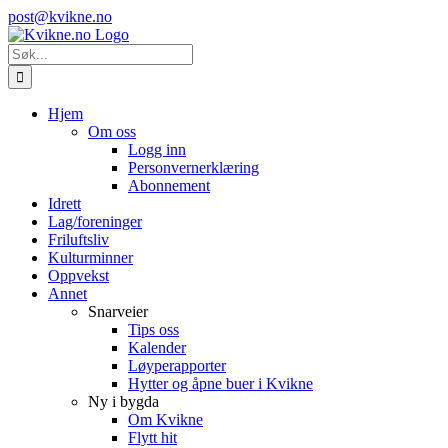
Skip
Instagram
E-
post@kvikne.no
to
post
content
Søk
etter:
Hjem
Om oss
Logg inn
Personvernerklæring
Abonnement
Idrett
Lag/foreninger
Friluftsliv
Kulturminner
Oppvekst
Annet
Snarveier
Tips oss
Kalender
Løyperapporter
Hytter og åpne buer i Kvikne
Ny i bygda
Om Kvikne
Flytt hit