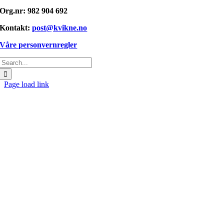
Org.nr: 982 904 692
Kontakt:
post@kvikne.no
Våre personvernregler
Søk
etter:
Page load link
Gå
til
toppen