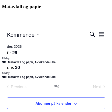
Matavfall og papir
Arrangementer
Kommende
Arrangem
Arra
Søk
Summar
View
Search
Select
Navig
date.
des 2026
and
29
tir
Views
All day
Navigati
NB: Matavfall og papir, Avvikende uke
30
ons
All day
NB: Matavfall og papir, Avvikende uke
Previous
I dag
Next
Arrangementer
Arrange
Abonner på kalender