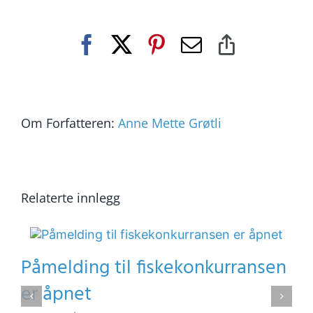
Facebook
X
Pinterest
E-
Copy
post
Link
Om Forfatteren:
Anne Mette Grøtli
Relaterte innlegg
Påmelding til fiskekonkurransen
er åpnet