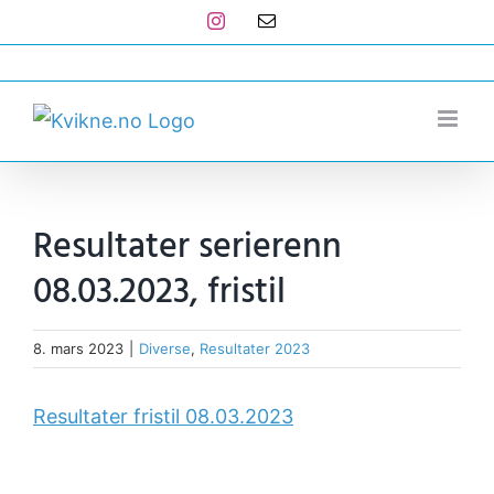
Skip
Instagram
E-
post
to
post@kvikne.no
content
Resultater serierenn
08.03.2023, fristil
8. mars 2023
|
Diverse
,
Resultater 2023
Resultater fristil 08.03.2023