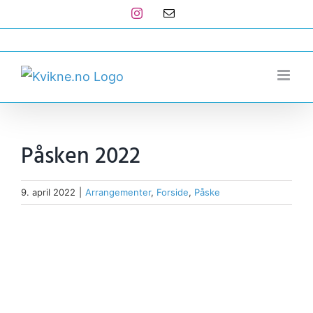
Skip
Instagram
E-
post
to
post@kvikne.no
content
Påsken 2022
9. april 2022
|
Arrangementer
,
Forside
,
Påske
View
Larger
Image