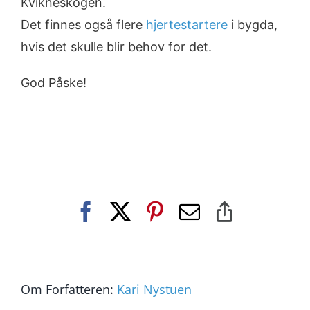
Kvikneskogen.
Det finnes også flere
hjertestartere
i bygda,
hvis det skulle blir behov for det.
God Påske!
Facebook
X
Pinterest
E-
Copy
post
Link
Om Forfatteren:
Kari Nystuen