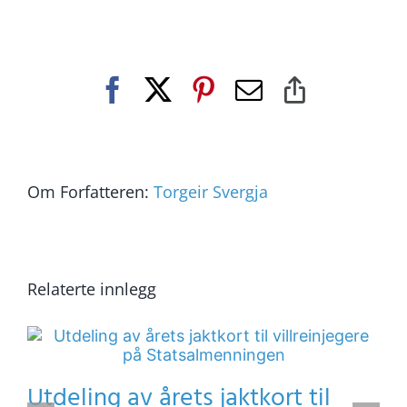
Facebook
X
Pinterest
E-
Copy
post
Link
Om Forfatteren:
Torgeir Svergja
Relaterte innlegg
Utdeling av årets jaktkort til