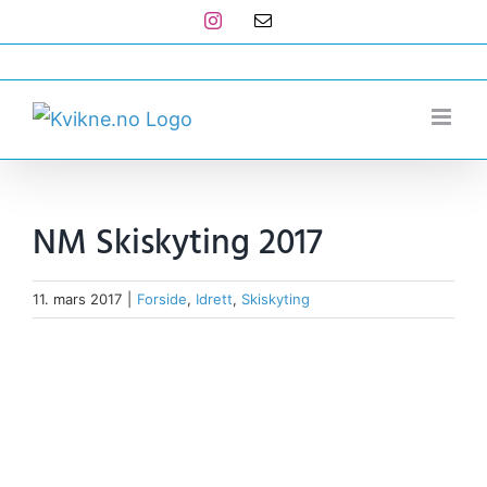
Skip
Instagram
E-
post
to
post@kvikne.no
content
NM Skiskyting 2017
11. mars 2017
|
Forside
,
Idrett
,
Skiskyting
View
Larger
Image