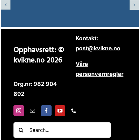
Kontakt:
Opphavsrett: ©
post@kvikne.no
kvikne.no 2026
Våre
personvernregler
Org.nr: 982 904
692
Søk
etter: