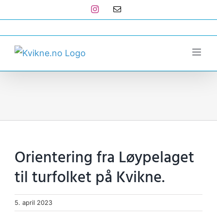
Skip
Instagram
E-
post
to
post@kvikne.no
content
Orientering fra Løypelaget
til turfolket på Kvikne.
5. april 2023