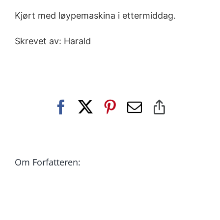
Kjørt med løypemaskina i ettermiddag.
Skrevet av: Harald
Facebook
X
Pinterest
E-
Copy
post
Link
Om Forfatteren: