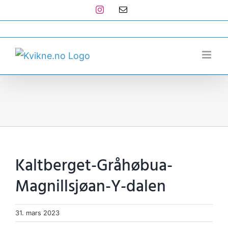
Skip
Instagram
E-
post
to
post@kvikne.no
content
Kaltberget-Gråhøbua-
Magnillsjøan-Y-dalen
31. mars 2023