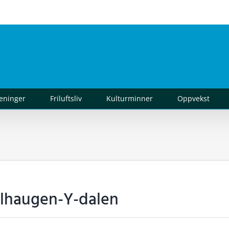
reninger
Friluftsliv
Kulturminner
Oppvekst
llhaugen-Y-dalen