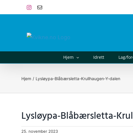
Skip
Instagram
E-
post
to
content
Hjem
Idrett
Lag/fo
Hjem
Lysløypa-Blåbærsletta-Krullhaugen-Y-dalen
Lysløypa-Blåbærsletta-Kru
25. november 2023