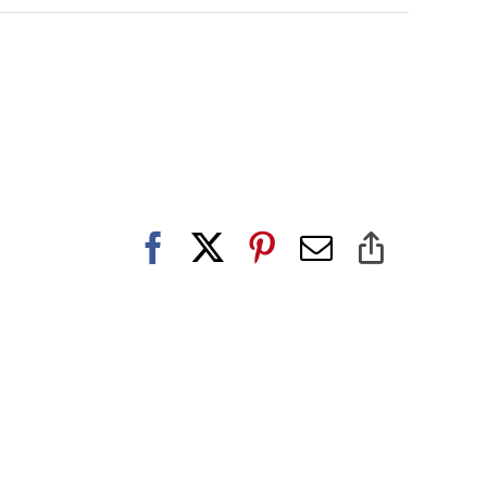
Facebook
X
Pinterest
E-
Copy
post
Link