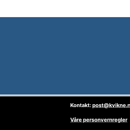
Kontakt:
post@kvikne.
Våre personvernregler