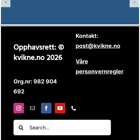
Kontakt:
Opphavsrett: ©
post@kvikne.no
kvikne.no 2026
Våre
personvernregler
Org.nr: 982 904
692
Søk
etter: