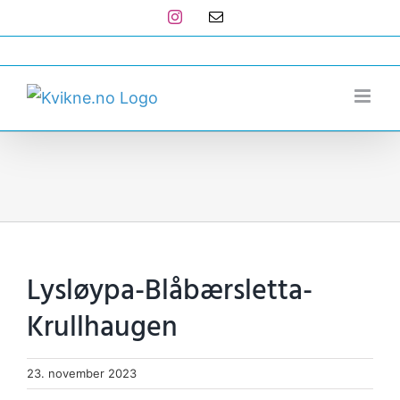
Skip
Instagram
E-
post
to
post@kvikne.no
content
Lysløypa-Blåbærsletta-
Krullhaugen
23. november 2023