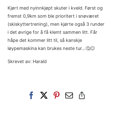
Kjørt med nyinnkjøpt skuter i kveld. Først og
fremst 0,9km som ble prioritert i snøværet
(skiskyttertrening), men kjørte også 3 runder
i det øvrige for å få klemt sammen litt. Får
håpe det kommer litt til, så kanskje
løypemaskina kan brukes neste tur…🤔😊
Skrevet av: Harald
Facebook
X
Pinterest
E-
Copy
post
Link